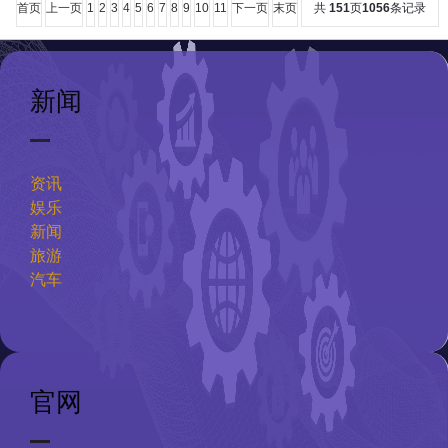
首页
上一页
1
2
3
4
5
6
7
8
9
10
11
下一页
末页
共
151
页
1056
条记录
新闻
资讯
娱乐
新闻
旅游
汽车
官网