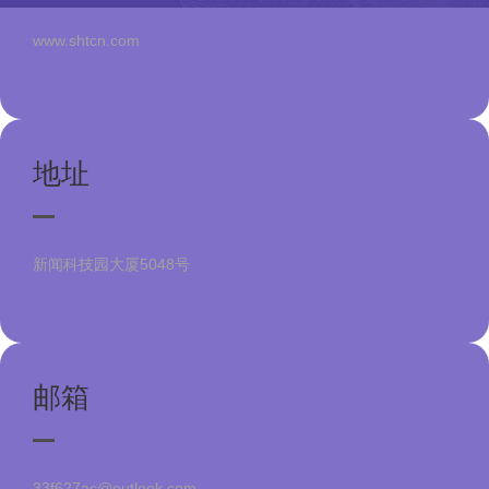
www.shtcn.com
地址
新闻科技园大厦5048号
邮箱
33f627ac@outlook.com