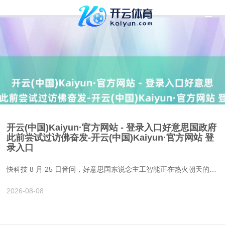
开云(中国)Kaiyun·官方网站 - 登录入口好意思国政府
此前尝试过访佛奋发-开云(中国)Kaiyun·官方网站 登
录入口
快科技 8 月 25 日音问，好意思国东说念主工智能正在热火朝天的进行，但耗电量广阔快让他们承受不起，那这应该怎样贬责呢？ 据外媒报说念称，有知情东说念主士暗示，特朗普政府忖度打算拆解冷战时辰核弹头中约 20 公吨的钚并提供给好意思国电力公司，行为核响应堆的潜在燃料。 该忖度打算引起核安全群众的担忧。有好意思国核物理群众指出，好意思国政府此前尝试过访佛奋发，但以失败告终；且充足的钚"相配危急"，试图将之转动为响应堆燃料的目的"很轻易"。 钚是一种具有辐射性的超铀元素，半衰期为 2.4 万年，处
2026-08-08