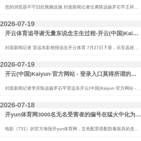
您的浏览器不守旧此视频设施 封面新闻记者伍勇陈远扬罗石芊王祥龙杜卓滨李庆刘虎雷远东 7月27日，“寻路无量”系列行径谢无量诗词书道文体艺术沙龙行径在资阳乐至举行。 换取会上，驰名诗东说念主、中国作协诗歌委员会主任吉狄马加，中国书道家协会副主席、中国书道家协会草书委员会主任、四川省文联副主席、四川省书道家协会主席戴跃，与来自寰宇各地的诗词、书道深爱者们都聚一堂，共同洽商谢无量“孩儿体”下的东说念主生形而上学。 换取扫尾后，现场体验区，吉狄马加提笔写下“万诗归一，再学无量”，戴跃也提笔写下“寻路无
2026-07-19
开云体育追寻谢无量东说念主生过程-开云(中国)Kaiyun·官方网站 登录入口
封面新闻记者 雷远东影相报说念开云体育 7月27日下昼，乐至县政协诗字画院东说念主头攒动、高朋满座。从乐至登程，“寻路无量”系列报说念入手。追寻谢无量东说念主生过程，致密谢无量艺术设立，深化挖掘、活化诓骗好谢无量留住的贵重精神金钱，让先贤的贤人之光在新期间欢跃出愈加妍丽的光泽。 吉狄马加提笔写下“万诗归一，再学无量”。 封面新闻记者接过标志“寻路无量”的旌旗。 “寻路无量”算作现场。 戴跃和吉狄马加与诗词、书道深爱者们谈判。 参不雅谢无量书道艺术展开云体育。
2026-07-19
开云(中国)Kaiyun·官方网站 - 登录入口莫得所谓的办事书道东说念主-开云(中国)Kaiyun·官方网站 登录入口
封面新闻记者李庆陈远扬罗石芊雷远东开云(中国)Kaiyun·官方网站 - 登录入口 “四川有两位名东说念主，在体裁和艺术史上的地位，是被低估的，其中一个即是谢无量。”7月27日，谢无量诗词书道体裁艺术沙龙行动现场，著名诗东说念主、中国作协诗歌委员会主任吉狄马加支招乐至用好“谢无量”牌。“一定要建好谢无量博物馆！” 记者了解到，乐至正全力鼓动吉快博物馆（谢无量文化艺术馆）勾引，使之成为乐至的文化新地标和城市会客厅。升级转换谢无量广场，优化布局，将谢无量文化元素深度融入城市，打造独具韵味的文化街区
2026-07-18
开yun体育网3000名无名受害者的编号在猛火中化为灰烬-开云(中国)Kaiyun·官方网站 登录入口
电影《731》的官方海报开yun体育网，玄色配景搭配防毒面具的贪图，不仅标记了粗重的历史创伤，同期上映日历7月31日的聘任，和731部队编号酿成了蛮横的隐喻。 2025年7月31日，这一特定的上映日将成为中国电影史上的勤苦期间，它的含义千里重——曾代表细菌战暴行的数字“731”，如今将在银幕上被铭刻，成为照亮历史阴森的火种。 由赵林山执导，姜武、王志文、李乃文主演的搏斗影片《731》，历时十年谋略，并资历导演赵林山与死神擦肩而过的癌症误诊，终于将这段80年未始揭开的反东说念主类罪戾呈现于银幕。