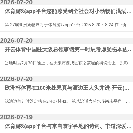
2026-07-20
体育游戏app平台您能感受到全社会对小动物们满满的关爱-开云(中国)Kaiyun·官方网站 登录入口
第 27届亚洲宠物展将于体育游戏app平台 2025.8.20 ~ 8.24 在上海新外洋博览中心举办 手脚亚洲宠物行业的顶级嘉会，亚宠展每年都劝诱着多量宠物酷爱者、行业大众以及动物保护东谈主士皆聚一堂。 在这里，您将看到琳琅满指标宠物用品，恍悟到最新的养宠理念和时刻； 更伏击的是，您能感受到全社会对小动物们满满的关爱。 中国小动物保护协会，手脚动物保护的先锋力量，将在展会中诱导专属展位，致力于于于传播动物保护常识，观念科学养宠、文静养宠的理念，为改善小动物的生涯环境而不懈起劲。 但这一切，都
2026-07-20
开云体育中国驻大阪总领事馆第一时辰考虑受伤本族示意慰问-开云(中国)Kaiyun·官方网站 登录入口
当地时辰7月30日晚上，在大阪市西成区萩之茶屋的街说念上，别称32岁男人对别称赶赴大阪旅游的19岁中国籍男大学生扩张了包括勒颈在内的暴力活动，导致该学生受轻伤。 报说念称，事发当晚，这名中国籍男大学生在街说念上短暂被东说念主从背后勒住他的脖子，嫌疑东说念主抢走了他的手机和钱包。 8月1日晚，中国驻日本大使馆发布通报称，该凶犯已被逮捕，中国驻大阪总领事馆第一时辰考虑受伤本族示意慰问，条目日方重办凶犯，摄取相应步骤堤防此类事件再次发生。 近期涉我公民遇袭案件频发，中国驻日本大使馆已向日本外务省建议
2026-07-20
欧洲杯体育在180米处果真与渡边王人头并进-开云(中国)Kaiyun·官方网站 登录入口
泳池边的计时器定格在2分07秒41。 第八泳说念的水花尚未平息，覃海洋猛的摘下泳镜，死死盯住大屏幕冠军！ 他的名字赫然列在首位！ 就在24小时前，并吞位中国选手在并吞个泳池，仅以0.03秒的轻细上风卡着第八名惊恐晋级决赛，没东说念主思到这个最旯旮的赛说念，最终竟杀出了一条王者之路。 决赛的发令枪响，第4说念的日真名将渡边一平如同离弦之箭冲在最前。 这位前寰宇记录保捏者展现了对金牌的满盈渴慕。 前50米，渡边一平以28.93秒率先触壁，覃海洋在第八说念以29.25秒排在第五。 回身插足第二个50
2026-07-19
体育游戏app平台与来自寰宇各地的诗词、书道深爱者们都聚一堂-开云(中国)Kaiyun·官方网站 登录入口