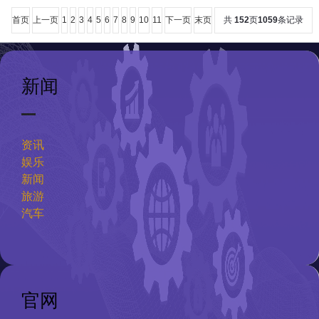
首页
上一页
1
2
3
4
5
6
7
8
9
10
11
下一页
末页
共
152
页
1059
条记录
新闻
资讯
娱乐
新闻
旅游
汽车
官网