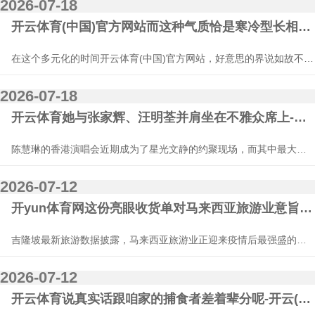
2026-07-18
开云体育(中国)官方网站而这种气质恰是寒冷型长相的女性所独具的魔力地方-开云(中国)Kaiyun·官方网站 登录入口
在这个多元化的时间开云体育(中国)官方网站，好意思的界说如故不再是单一的，关于那些领有寒冷长相的东说念主来说， 他们的魔力不仅在于外皮，更在于他们所泄气出的独到气质。 寒冷型长相的女性同样面部结构独到，五官与面部特征呈现出一种冷静而深奥的好意思， 她们的气质大方多礼，不矫揉诞妄，给东说念主一种崭新而又不失优雅的嗅觉，而这种气质恰是寒冷型长相的女性所独具的魔力地方。 第一章：寒冷型长相的好意思究竟在那处？ 【寒冷型长相的特征】 特征一：中庭长，相对五官的比例偏小 寒冷型长相是一种独到的好意思，即
2026-07-18
开云体育她与张家辉、汪明荃并肩坐在不雅众席上-开云(中国)Kaiyun·官方网站 登录入口
陈慧琳的香港演唱会近期成为了星光文静的约聚现场，而其中最大的惊喜之一等于65岁的钟楚红的出现。现场视频曝光后，网友们纷繁在弹幕中刷屏，纷繁钦慕：“红姑如故阿谁红姑！”这一幕让环球从头恍悟到了什么叫作念“岁月不败好意思东说念主”。不论时光怎么流转，钟楚红依旧是阿谁让东说念主心动的女神。 钟楚红和陈慧琳的友情早已有目共睹，俩东说念主曾屡次在私东说念主约聚中同框。本年，陈慧琳为庆祝30周年演唱会，钟楚红天然莫得缺席。当晚，钟楚红身着玄色泡泡袖上衣，俏皮可人的绸缪让她看起来更添年青气味。她搭配了一条牛
2026-07-12
开yun体育网这份亮眼收货单对马来西亚旅游业意旨超越-开云(中国)Kaiyun·官方网站 登录入口
吉隆坡最新旅游数据披露，马来西亚旅游业正迎来疫情后最强盛的增长波浪。本年一至五月，这个东南亚国度接待了一千六百九十万名海外搭客，较客岁同时大幅增长百分之二十，创下历史同时新高。 在搭客河山上，新加坡搭客占据半壁山河。前五个月共有八百三十余万东谈主次新加坡搭客跨境到马来西亚，成为当之无愧的主力。紧随后来的是印尼搭客（一百八十二万）和中国搭客（一百八十一万），泰国搭客则以一百零六万东谈主次位居第四。值得细密的是，来自澳大利亚、英国等资料市集的搭客数目也显赫攀升，诀别已毕百分之十六点六和百分之八点七
2026-07-12
开云体育说真实话跟咱家的捕食者差着辈分呢-开云(中国)Kaiyun·官方网站 登录入口