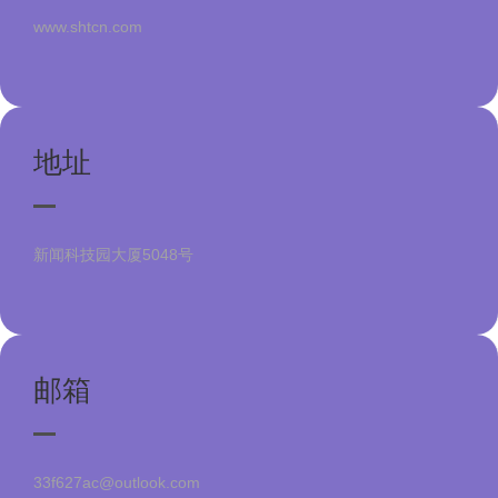
www.shtcn.com
地址
新闻科技园大厦5048号
邮箱
33f627ac@outlook.com