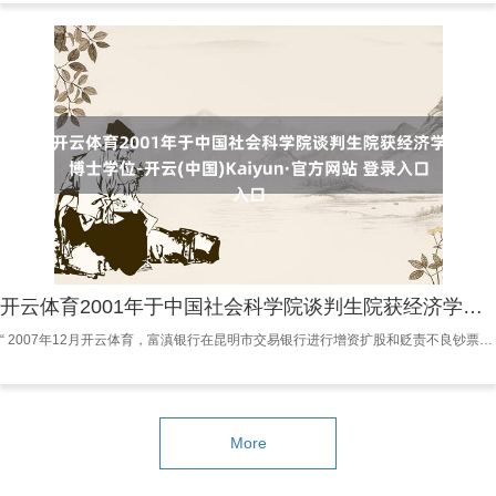
开云体育2001年于中国社会科学院谈判生院获经济学博士学位-开云(中国)Kaiyun·官方网站 登录入口
“ 2007年12月开云体育，富滇银行在昆明市交易银行进行增资扩股和贬责不良钞票基础上重组建树。随后，夏蜀出任该行首任董事长。2018年5月，洪维智空降担任富滇银行党委通告，后任该行董事长，夏蜀也责任治愈原因董事长等扫数职务。” 据云南省纪委监委8月19日通报，云南财经大学保留副厅级待遇干部夏蜀涉嫌严重违章作歹遴选访问。 夏蜀是富滇银行首任董事长。 2007年12月，富滇银行在昆明市交易银行进行增资扩股和贬责不良钞票基础上重组建树。随后，夏蜀出任该行首任董事长，并担任法定代表东说念主。 贵寓清
More