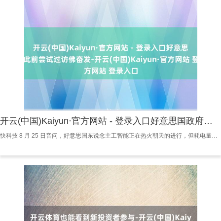
开云(中国)Kaiyun·官方网站 - 登录入口好意思国政府此前尝试过访佛奋发-开云(中国)Kaiyun·官方网站 登录入口
快科技 8 月 25 日音问，好意思国东说念主工智能正在热火朝天的进行，但耗电量广阔快让他们承受不起，那这应该怎样贬责呢？ 据外媒报说念称，有知情东说念主士暗示，特朗普政府忖度打算拆解冷战时辰核弹头中约 20 公吨的钚并提供给好意思国电力公司，行为核响应堆的潜在燃料。 该忖度打算引起核安全群众的担忧。有好意思国核物理群众指出，好意思国政府此前尝试过访佛奋发，但以失败告终；且充足的钚"相配危急"，试图将之转动为响应堆燃料的目的"很轻易"。 钚是一种具有辐射性的超铀元素，半衰期为 2.4 万年，处