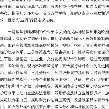
研拜谒、革命宣逼真色步调、分级分类带领帮扶、加强监管司法
办案、指示社会多方参与等五方面举措，遵循贬责企业费劲和诉
求，推动“职业月”行径走深走实。
一是聚焦影响和制约企业革命发展的买卖神秘保护难题欧洲
杯体育，深切开展调研拜谒，推动调研恶果固化为长效化轨制恶
果。加速完善照章依规保护的模范、规矩、指引，健全买卖神秘
保护轨制体系。二是多渠说念开展庸碌宣传，推动买卖神秘保护
进下层、进园区、进企业。充分发扬典型带手脚用，通过案例西
席、陶冶疏通、现场不雅摩等情景，宣传履行标杆企业的先进陶
冶、革命作念法。三是分行业、分层级开展带领帮扶，提高帮扶
的精确性灵验性。带领企业抽象应用模范、认证、在线存证等时
间技能和时间确权、质押融资、买卖保障等金融器用，提高科学
护密水平，助力企业办法发展。四是积极反馈企业维权诉求，加
大司法办案力度。实时曝光作恶典型案例，发扬以案释法警示作
用。加强涉外案件的快速反馈、追踪分析和风险预警使命，复古